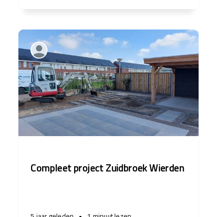
Compleet project Zuidbroek Wierden
5 jaar geleden
•
1 minuut lezen