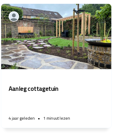
Aanleg cottagetuin
4 jaar geleden
•
1 minuut lezen