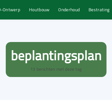
D-Ontwerp
Houtbouw
Onderhoud
Bestrating
beplantingsplan
13 berichten met deze tag