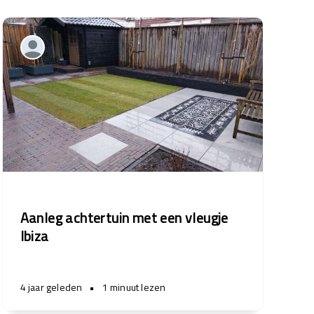
Aanleg achtertuin met een vleugje
Ibiza
4 jaar geleden
•
1 minuut lezen