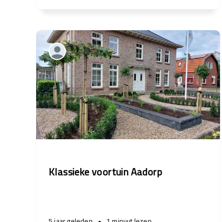
Klassieke voortuin Aadorp
5 jaar geleden
•
1 minuut lezen