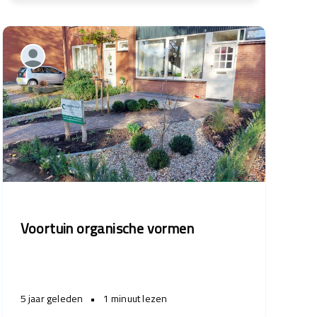
Voortuin organische vormen
5 jaar geleden
•
1 minuut lezen