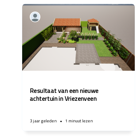
Resultaat van een nieuwe
achtertuin in Vriezenveen
3 jaar geleden
•
1 minuut lezen