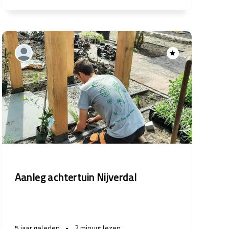
Aanleg achtertuin Nijverdal
5 jaar geleden
•
2 minuut lezen