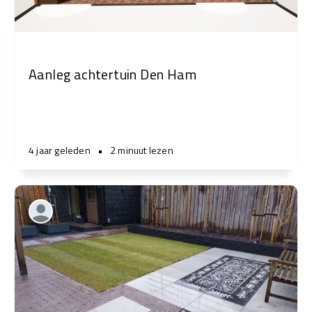
Aanleg achtertuin Den Ham
4 jaar geleden
•
2 minuut lezen