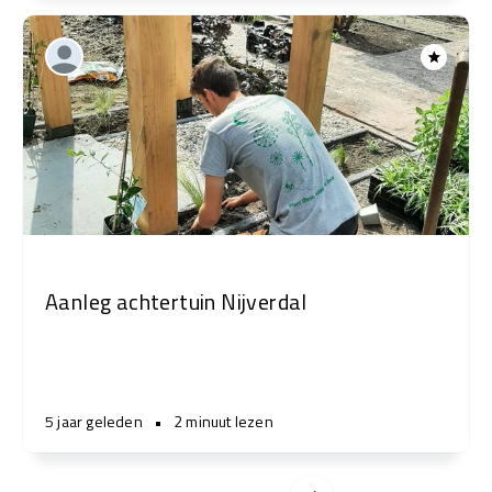
Aanleg achtertuin Nijverdal
5 jaar geleden
•
2 minuut lezen