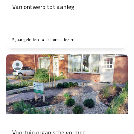
Van ontwerp tot aanleg
5 jaar geleden
•
2 minuut lezen
Voortuin organische vormen