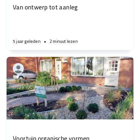
Van ontwerp tot aanleg
5 jaar geleden
•
2 minuut lezen
Voortuin organische vormen