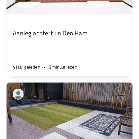
Aanleg achtertuin Den Ham
4 jaar geleden
•
2 minuut lezen