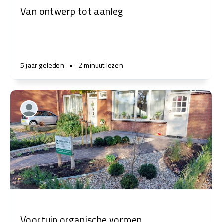
Van ontwerp tot aanleg
5 jaar geleden
•
2 minuut lezen
Voortuin organische vormen