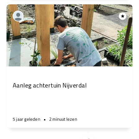
Aanleg achtertuin Nijverdal
5 jaar geleden
•
2 minuut lezen