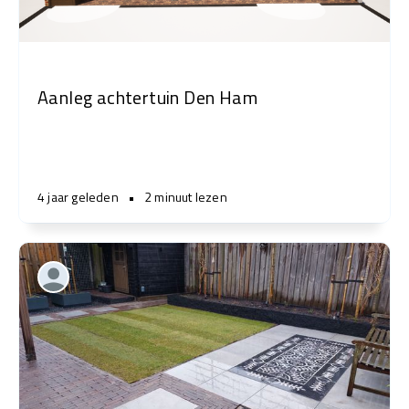
Aanleg achtertuin Den Ham
4 jaar geleden
•
2 minuut lezen