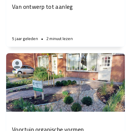
Van ontwerp tot aanleg
5 jaar geleden
•
2 minuut lezen
Voortuin organische vormen