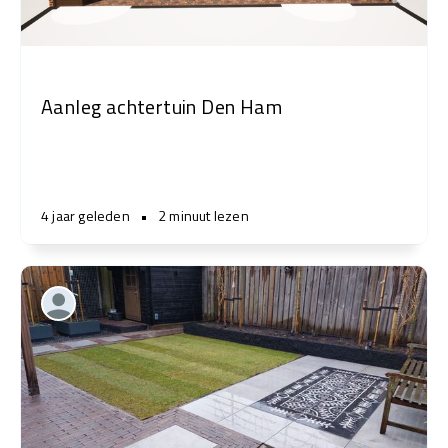
Aanleg achtertuin Den Ham
4 jaar geleden
•
2 minuut lezen