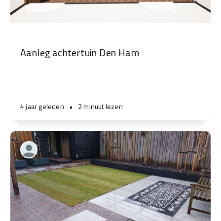
Aanleg achtertuin Den Ham
4 jaar geleden
•
2 minuut lezen