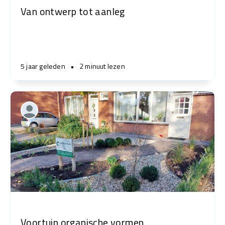
Van ontwerp tot aanleg
5 jaar geleden
•
2 minuut lezen
Voortuin organische vormen