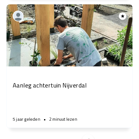
Aanleg achtertuin Nijverdal
5 jaar geleden
•
2 minuut lezen