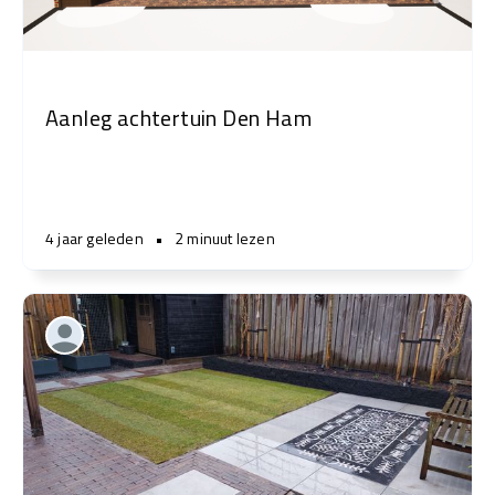
Aanleg achtertuin Den Ham
4 jaar geleden
•
2 minuut lezen