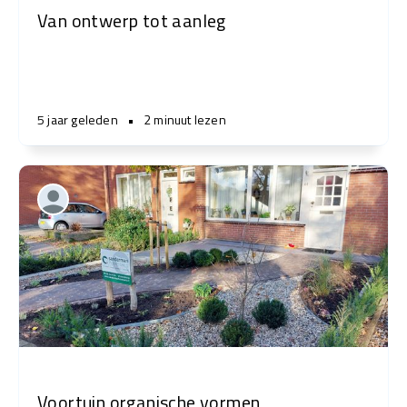
Van ontwerp tot aanleg
5 jaar geleden
•
2 minuut lezen
Voortuin organische vormen