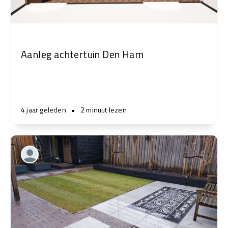
Aanleg achtertuin Den Ham
4 jaar geleden
•
2 minuut lezen