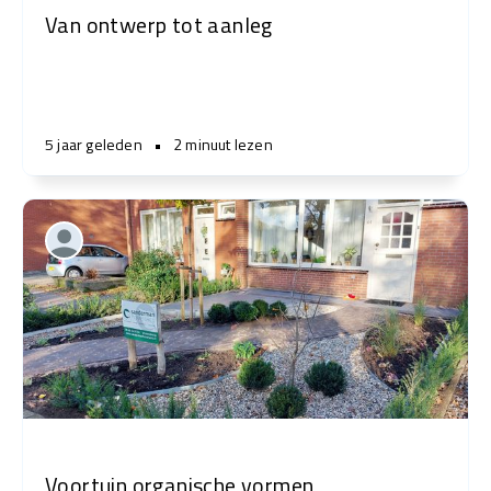
Van ontwerp tot aanleg
5 jaar geleden
•
2 minuut lezen
Voortuin organische vormen