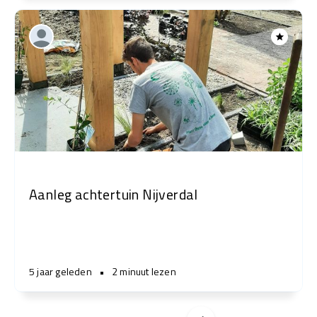
Aanleg achtertuin Nijverdal
5 jaar geleden
•
2 minuut lezen