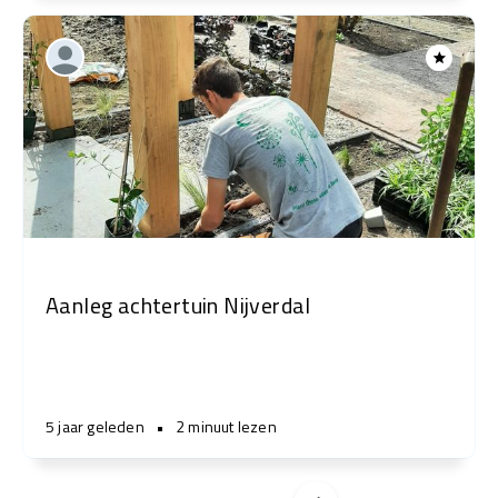
Aanleg achtertuin Nijverdal
5 jaar geleden
•
2 minuut lezen