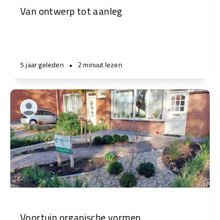
Van ontwerp tot aanleg
5 jaar geleden
•
2 minuut lezen
Voortuin organische vormen