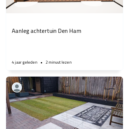
Aanleg achtertuin Den Ham
4 jaar geleden
•
2 minuut lezen