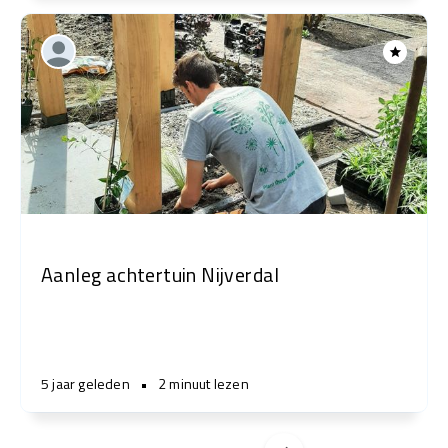
Aanleg achtertuin Nijverdal
5 jaar geleden
•
2 minuut lezen