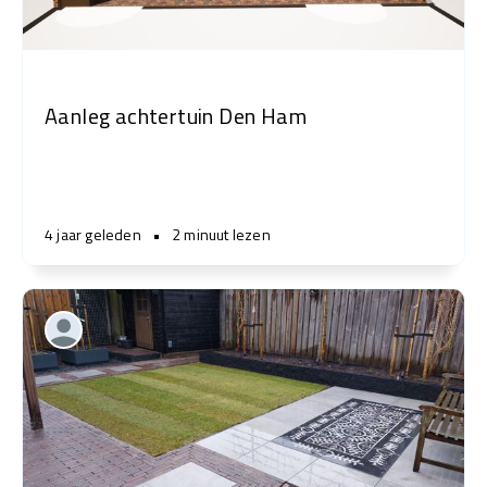
Aanleg achtertuin Den Ham
4 jaar geleden
•
2 minuut lezen