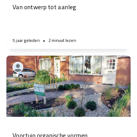
Van ontwerp tot aanleg
5 jaar geleden
•
2 minuut lezen
Voortuin organische vormen