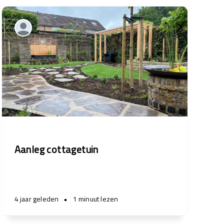
Aanleg cottagetuin
4 jaar geleden
•
1 minuut lezen