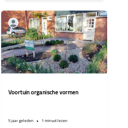
Voortuin organische vormen
5 jaar geleden
•
1 minuut lezen