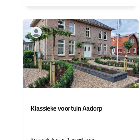
Klassieke voortuin Aadorp
5 jaar geleden
•
1 minuut lezen