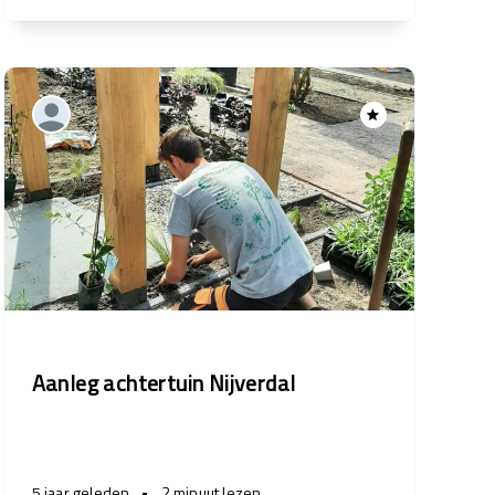
Aanleg achtertuin Nijverdal
5 jaar geleden
•
2 minuut lezen