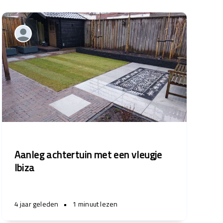
Aanleg achtertuin met een vleugje
Ibiza
4 jaar geleden
•
1 minuut lezen