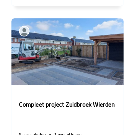
Compleet project Zuidbroek Wierden
5 jaar geleden
•
1 minuut lezen