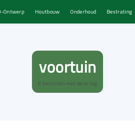
D-Ontwerp
Houtbouw
Onderhoud
Bestrating
voortuin
6 berichten met deze tag