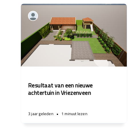
Resultaat van een nieuwe
achtertuin in Vriezenveen
3 jaar geleden
•
1 minuut lezen