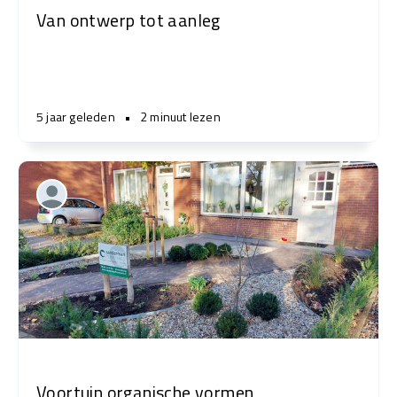
Van ontwerp tot aanleg
5 jaar geleden
•
2 minuut lezen
Voortuin organische vormen