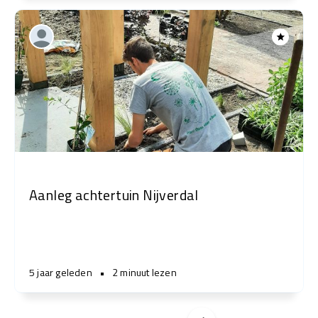
Aanleg achtertuin Nijverdal
5 jaar geleden
•
2 minuut lezen