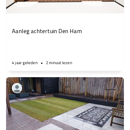
Aanleg achtertuin Den Ham
4 jaar geleden
•
2 minuut lezen