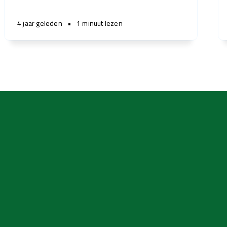
4 jaar geleden
•
1 minuut lezen