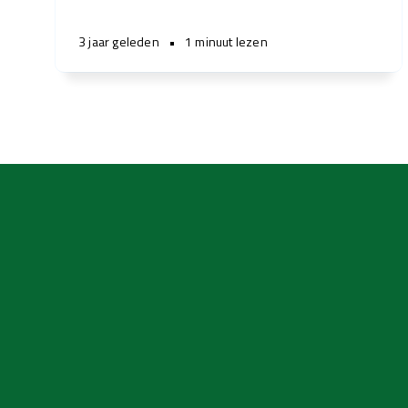
3 jaar geleden
•
1 minuut lezen