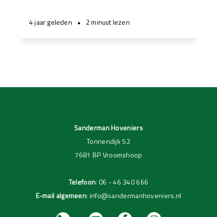
4 jaar geleden
•
2 minuut lezen
Sanderman Hoveniers
Tonnendijk 52
7681 BP Vroomshoop
Telefoon
:
06 - 46 340 666
E-mail algemeen
:
info@sandermanhoveniers.nl